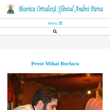
Skip
to
content
Primary
Menu
Navigation
Search
Menu
Preot Mihai Burlacu