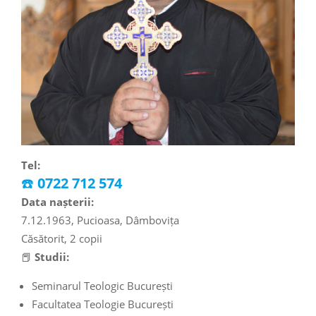
Tel:
☎️
0722 712 574
Data nașterii:
7.12.1963, Pucioasa, Dâmbovița
Căsătorit, 2 copii
📕
Studii:
Seminarul Teologic București
Facultatea Teologie București