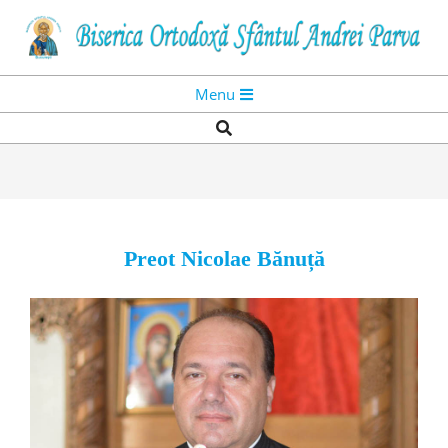
Skip
to
content
Primary
Menu
Navigation
Search
Menu
Preot Nicolae Bănuță