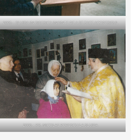
2005 – SLUJBA IN BISERICA INAINTE DE A SE FACE ACOPERISUL
2006 – PR. NICOLAE POPESCU LA SLUJBA