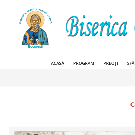
Skip
to
content
ACASĂ
PROGRAM
PREOȚI
SFÂ
C